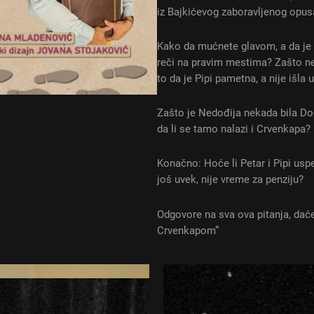
iz Bajkićevog zaboravljenog opus
Kako da mućnete glavom, a da je 
reči na pravim mestima? Zašto ne
to da je Pipi pametna, a nije išla 
Zašto je Nedođija nekada bila Dođi
da li se tamo nalazi i Crvenkapa?
Konačno: Hoće li Petar i Pipi usp
još uvek, nije vreme za penziju?
Odgovore na sva ova pitanja, daće
Crvenkapom”