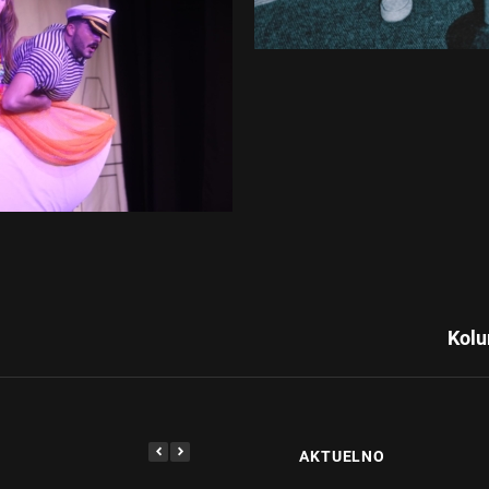
Next
Post
Kol
AKTUELNO