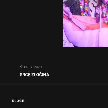
Post
Previous
PREV POST
Post
SRCE ZLOČINA
navigation
ULOGE