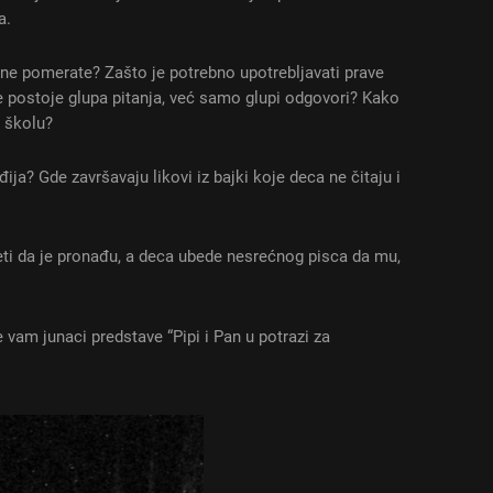
a.
ne pomerate? Zašto je potrebno upotrebljavati prave
 postoje glupa pitanja, već samo glupi odgovori? Kako
u školu?
ja? Gde završavaju likovi iz bajki koje deca ne čitaju i
eti da je pronađu, a deca ubede nesrećnog pisca da mu,
 vam junaci predstave “Pipi i Pan u potrazi za