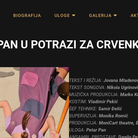
BIOGRAFIJA
ULOGE
GALERIJA
AK
I PAN U POTRAZI ZA CRVE
ТEKST I REŽIJA:
Jovana Mladenovi
TEKST SONGOVA:
Nikola Ugrinov
MUZIČKA PRODUKCIJA:
Marko K
KOSTIM:
Vladimir Pekić
ŠEF TEHNIKE:
Samir Đelić
SUPERVIZIJA:
Monika Romić
PRODUKCIJA:
MoniCart theatre, 
ULOGA:
Petar Pan
ANSAMBL PREDSTAVE:
Danilo Pe