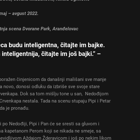
maj – avgust 2022.
etnja scena Dvorane Park, Aranđelovac
ca budu inteligentna, čitajte im bajke.
inteligentnija, čitajte im još bajki.
” –
 poražen činjenicom da današnji mališani sve manje
ta novo, donosi odluku da izbriše sve svoje stare
Crvenkapa. Dok sa tom mišlju tone u san, Nedođijom
Crvenkapa nestala. Tada na scenu stupaju Pipi i Petar
da je pronađu.
i po Nedođiji, Pipi i Pan će se sresti sa gluvom i
a kapetanom Perom koji se nikada ne smeje, sa
evidljivom Aždajom Žderavicom i još po nekim likom