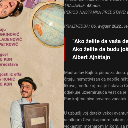
TRAJANJE:
48 min.
PERIOD NASTANKA PREDSTAVE:
PRAIZVEDBA:
06. avgust 2022., l
“
Ako želite da vaša de
Ako želite da budu još 
Albert Ajnštajn
Maštoslav Bajkić, pisac za decu,
čitaju, nemotivisan da napiše niš
likove, među kojima je i slavna 
odjekuje uznemirujuća vest da je 
Pan kojima biva poveren zadatak 
U uzbudljivoj detektivskoj avantur
senilnom Crvenkapinom bakom, s
vickastim mornarom Mikom, sa n